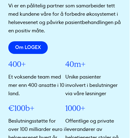
Vi er en pålitelig partner som samarbeider tett
med kundene våre for å forbedre økosystemet i
helsevesenet og påvirke pasientbehandlingen på
en positiv måte.
Om LOGEX
400+
40m+
Et voksende team med
Unike pasienter
mer enn 400 ansatte i 10
involvert i beslutninger
land.
via våre løsninger
€100b+
1000+
Beslutningsstøtte for
Offentlige og private
over 100 milliarder euro i
leverandører av
helsevesenet hvert år.
helsetjenester stoler på