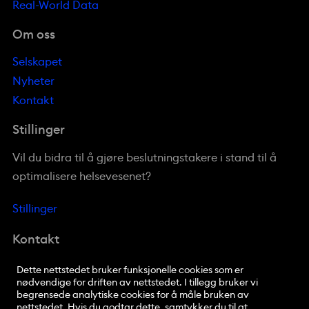
Real-World Data
Om oss
Selskapet
Nyheter
Kontakt
Stillinger
Vil du bidra til å gjøre beslutningstakere i stand til å
optimalisere helsevesenet?
Stillinger
Kontakt
Sandakerveien 138
Dette nettstedet bruker funksjonelle cookies som er
nødvendige for driften av nettstedet. I tillegg bruker vi
NO-0484 Oslo
begrensede analytiske cookies for å måle bruken av
nettstedet. Hvis du godtar dette, samtykker du til at