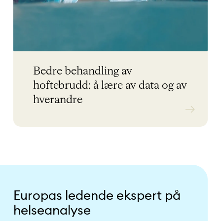
Skaper reelle resultater for SAZ
gjennom LOGEX-støttet
program for verdidrevne
Kanta-Häme sykehusdistrikt
Bedre behandling av
helsetjenester
forbedrer verdien av sin
hoftebrudd: å lære av data og av
virksomhet med vår
hverandre
helsetjenesteanalyse.
Europas ledende ekspert på
helseanalyse