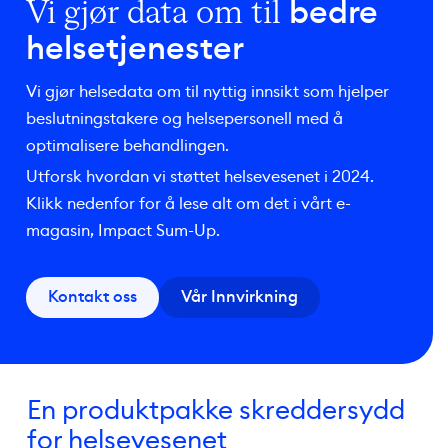
bedre
Vi gjør
data om til
helsetjenester
Vi gjør helsedata om til nyttig innsikt som hjelper
beslutningstakere og helsepersonell med å
optimalisere behandlingen.
Utforsk hvordan vi støttet helsevesenet i 2024.
Klikk nedenfor for å lese alt om det i vårt e-
magasin, Impact Sum-Up.
Kontakt oss
Vår Innvirkning
En produktpakke skreddersydd
for helsevesenet